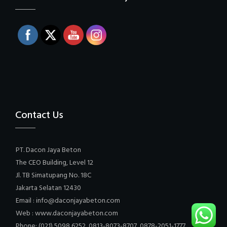
Contact Us
PT. Dacon Jaya Beton
The CEO Building, Level 12
Jl. TB Simatupang No. 18C
Jakarta Selatan 12430
Email : info@daconjayabeton.com
Web : www.daconjayabeton.com
Phone: (021) 5098 6252, 0813-8073-8707, 0878-2051-1777