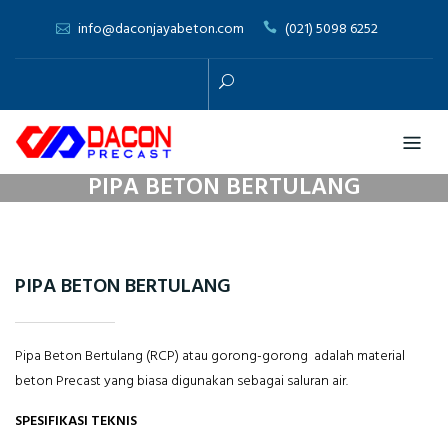
Skip
info@daconjayabeton.com
(021) 5098 6252
to
content
PIPA BETON BERTULANG
PIPA BETON BERTULANG
Pipa Beton Bertulang (RCP) atau gorong-gorong
adalah material
beton Precast yang biasa digunakan sebagai saluran air.
SPESIFIKASI TEKNIS